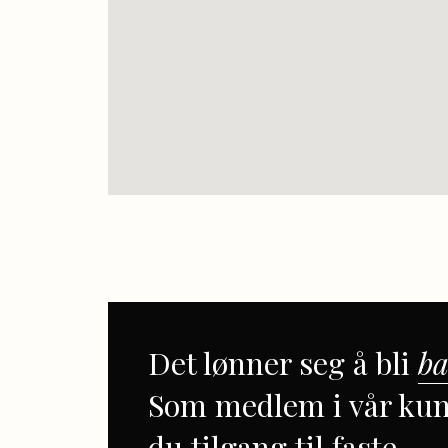
Det lønner seg å bli
ba
Som medlem i vår kun
du tilgang til faste