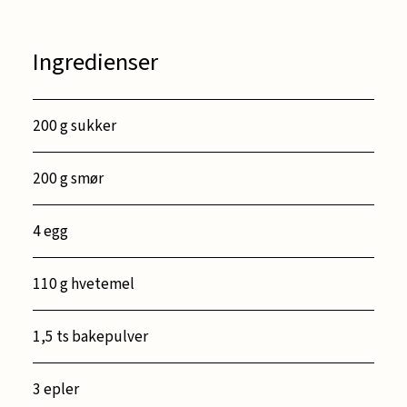
Ingredienser
200 g sukker
200 g smør
4 egg
110 g hvetemel
1,5 ts bakepulver
3 epler